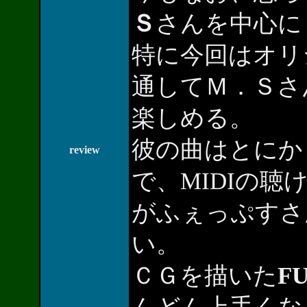
Ｓ
さんを中心に
特に今回はオリ
通してＭ．Ｓさ
楽しめる。
彼の曲はとにか
review
で、MIDIの
がふぇっぷすさ
い。
ＣＧを描いた
F