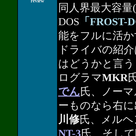
review
同人界最大容量(4
DOS
「FROST-
能をフルに活か
ドライバの紹介
はどうかと言う
ログラマ
MKR
でん
氏、ノーマ
ーものなら右に
川修
氏、メルヘンも
NT-3
氏、そして