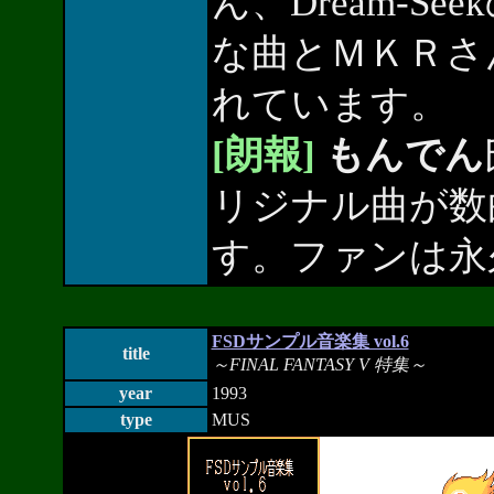
ん、Dream-See
な曲とＭＫＲさ
れています。
[朗報]
もんでん
リジナル曲が数
す。ファンは永
FSDサンプル音楽集 vol.6
title
～FINAL FANTASY V 特集～
year
1993
type
MUS