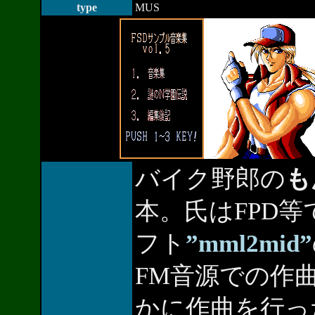
type
MUS
バイク野郎の
も
本。氏はFPD等
フト
”mml2mid”
FM音源での作
かに作曲を行っ