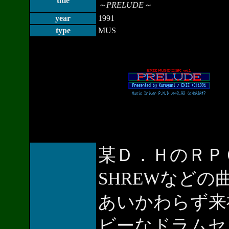
title
～PRELUDE～
year
1991
type
MUS
某Ｄ．ＨのＲＰＧ、
SHREWなど
あいかわらず来
ビーなドラムセ