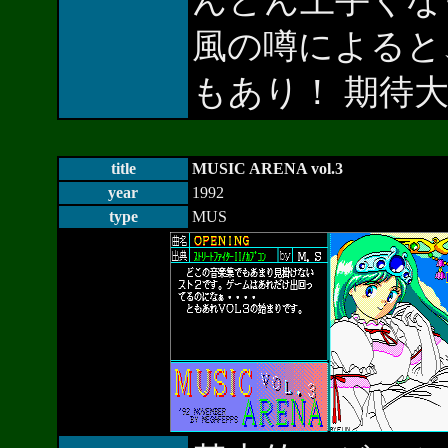
んどん上手くな
風の噂によると、
もあり！ 期待
title
MUSIC ARENA vol.3
year
1992
type
MUS