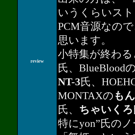
いうくらいスト
PCM音源なの
思います。
小特集が終わると、G
review
氏、BlueBlood
NT-3
氏、HOEHO
MONTAXの
も
氏、
ちゃいくろ
特にyon”氏の