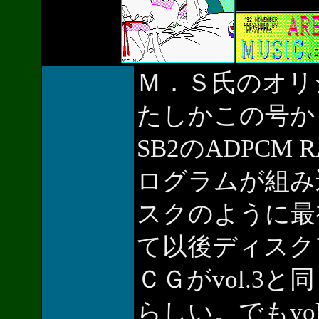
Ｍ．Ｓ氏のオリ
たしかこの号か
SB2のADPCM
ログラムが組み込ま
スクのように最
て以後ディスク
ＣＧがvol.3
らしい。でもvo