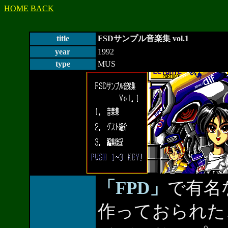
HOME
BACK
title
FSDサンプル音楽集 vol.1
year
1992
type
MUS
「FPD」
で有名な
作っておられた