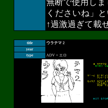
無断で使用しま
くださいね」と
↑過激過ぎて載
title
ウラテマ 2
year
type
ADV + エロ