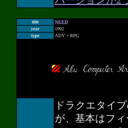
バージョンが2
title
NEED
year
1992
type
ADV + RPG
ドラクエタイプ
が、基本はフィ