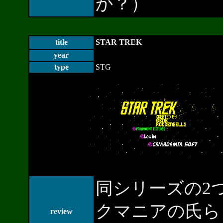
か？）
title
STAR TREK
year
type
STG
同シリーズの2
クマニアの氏ら
review