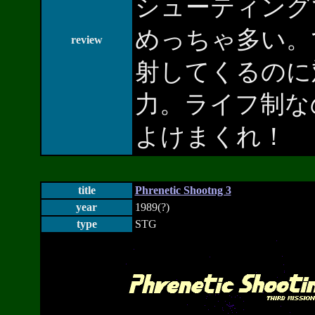
シューティング
めっちゃ多い。
review
射してくるのに
力。ライフ制な
よけまくれ！
title
Phrenetic Shootng 3
year
1989(?)
type
STG