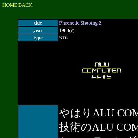
HOME
BACK
title
Phrenetic Shootng 2
year
1988(?)
type
STG
やはりALU CO
技術のALU CO