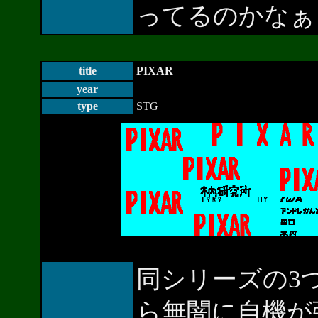
ってるのかなぁ？
title
PIXAR
year
type
STG
同シリーズの3
ら無闇に自機が