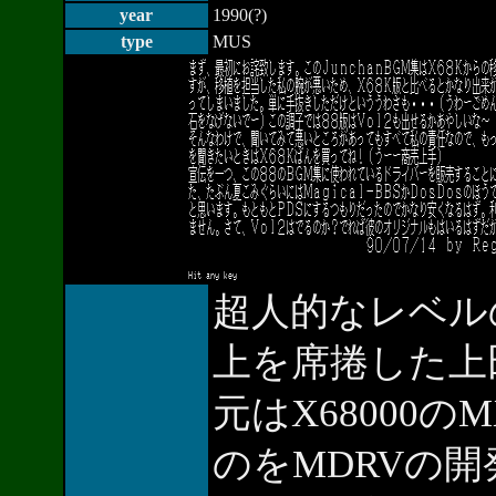
year
1990(?)
type
MUS
超人的なレベル
上を席捲した上田順
元はX68000の
のをMDRVの開発