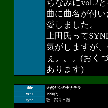
ちなみにvol.
曲に曲名が付い
愛しました。
上田氏ってSYN
気がしますが、
ぇ。。。(おく
あります)
title
天然ヤシの実ナテラ
year
1990(?)
type
歌 + 踊り = 謎