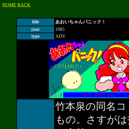
HOME
BACK
title
あおいちゃんパニック！
year
1985
type
ADV
竹本泉の同名コ
もの。さすがは