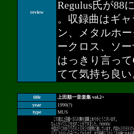
Regulus氏が
review
。収録曲はギャ
ン、メタルホー
ークロス、ソー
はっきり言って
てて気持ち良い
title
上田順一音楽集 vol.2+
year
1990(?)
type
MUS