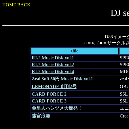
HOME
BACK
DJ s
D88イメ
○＝可 / ●＝サーク
title
RI-2 Music Disk vol.1
SPE
RI-2 Music Disk vol.2
SPE
RI-2 Music Disk vol.4
MDC
Zeal Soft 50円 Music Disk vol.1
zeal 
LEMONADE 創刊2号
OBU
CARD FORCE 2
SSL 
CARD FORCE 3
SSL 
金星人ハシヅメ大爆発！
ユニ
迷宮浪漫
Crea